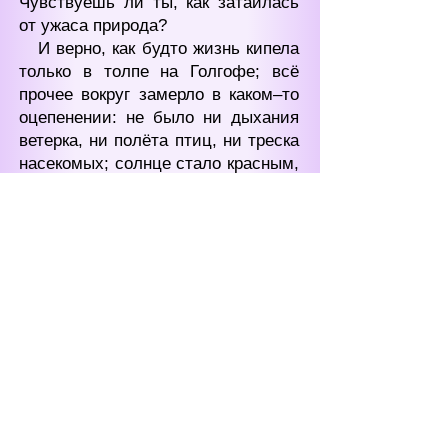
Чувствуешь ли ты, как затаилась
от ужаса природа?
И верно, как будто жизнь кипела
только в толпе на Голгофе; всё
прочее вокруг замерло в каком‒то
оцепенении: не было ни дыхания
ветерка, ни полёта птиц, ни треска
насекомых; солнце стало красным,
но сила его лучей как будто стала
жарче, знойнее, удушливее; от
горизонта надвигалась какая‒то
густая, жуткая мгла...
— Смотри, Аргивянин! —
послышался вновь голос Арраима.
И вот на потемневшем фоне
синевато‒чёрного неба я, Фалес
Аргивянин, увидел вдруг чьи‒то
скорбные, полные такой
невыразимой, нечеловеческой
муки глаза, что дрогнула моя