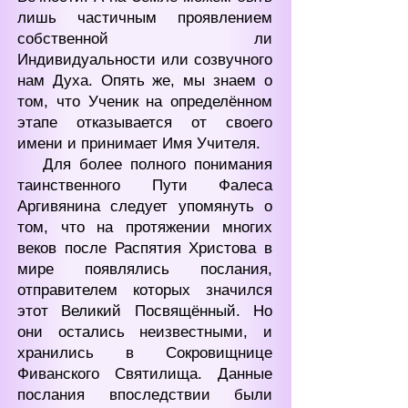
лишь частичным проявл
ением
с
обственн
ой ли
Индивидуальности или созвучного
нам Духа. Опять же, мы знаем о
том, что Ученик на определённом
этапе отказывается от своего
имени и принимает Имя Учителя.
Для более полного понимания
таинственного Пути Фалеса
Аргивянина следует упомянуть о
том, что на протяжении многих
веков после Распятия Христова в
мире появлялись послания,
о
тправителем которых значился
этот Великий Посвящённый. Но
они остались неизвестными, и
хранились в Сокровищнице
Фиванского Святилища. Данные
послания впоследствии были