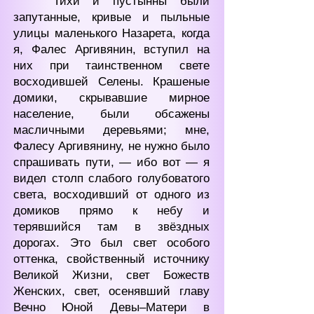
Тихи и пустынны были
запутанные, кривые и пыльные
улицы маленького Назарета, когда
я, Фалес Аргивянин, вступил на
них при таинственном свете
восходившей Селены. Крашеные
домики, скрывавшие мирное
население, были обсажены
масличными деревьями; мне,
Фалесу Аргивянину, не нужно было
спрашивать пути, — ибо вот — я
видел столп слабого голубоватого
света, восходивший от одного из
домиков прямо к небу и
терявшийся там в звёздных
дорогах. Это был свет особого
оттенка, свойственный источнику
Великой Жизни, свет Божеств
Женских, свет, осенявший главу
Вечно Юной Девы‒Матери в