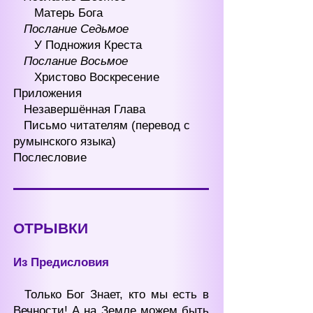
Матерь Бога
Послание Седьмое
У Подножия Креста
Послание Восьмое
Христово Воскресение
Приложения
Незавершённая Глава
Письмо читателям (перевод с
румынского языка)
Послесловие
ОТРЫВКИ
Из П
редисловия
Только Б
ог Знает, кто мы есть в
Вечности! А на Земле можем быть