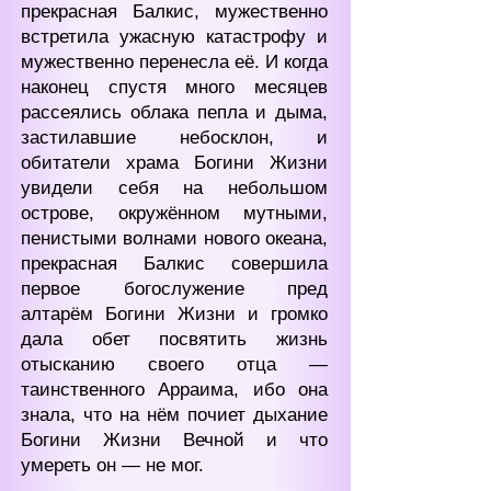
прекрасная Балкис, мужес
твенно
встретила ужасную катастрофу и
мужественно перенесла её. И когда
наконец спустя много месяцев
рассеялись облака пепла и дыма,
застилавшие небосклон, и
обитатели храма Богини Жизни
увиде
ли себя на небольшом
острове, окружённом мутными,
пенистыми волнами нового океана,
прекрасная Балкис совершила
первое богослужение пред
алтарём Богини Жизни и громко
дала обет посвятить жизнь
отысканию своего отца —
таинственного Арраима, ибо она
знала, что на нём почиет дыхание
Богини Жизни Вечной и что
умереть он — не мог.