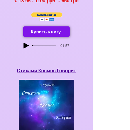
€ 13
.95 - 110
0 руб. -
660
грн
Купить книгу
-01:57
Стихами Космос Говорит