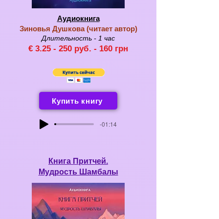
Аудиокнига
Зиновья Душкова (
чи
тает автор
)
Длительность - 1
час
€ 3
.25 - 25
0 руб. -
160
грн
Купить книгу
-01:14
Книга Притчей.
Мудрость Шамбалы