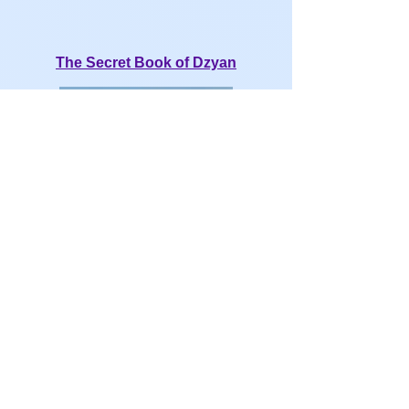
The Secret Book of Dzyan
Livres audio
John Sackville (Narrator)
Durée - 1 heures 30 minutes.
8,95
$