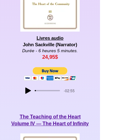
Livres audio
John Sackville (Narrator)
Durée - 6 heures 5 minutes.
24,95
$
-02:55
The Teaching of the Heart
Volume IV — The Heart of Infinity