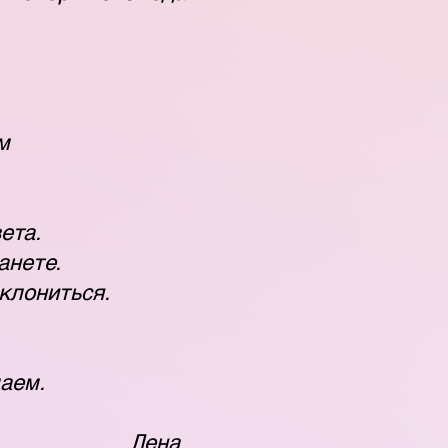
м
ета.
анете.
оклониться.
лаем.
Лена