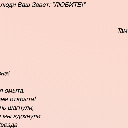
 люди Ваш Завет: "ЛЮБИТЕ!"
Там
на!
я омыта.
сем открыта!
нь шагнули,
 мы вдохнули.
Звезда