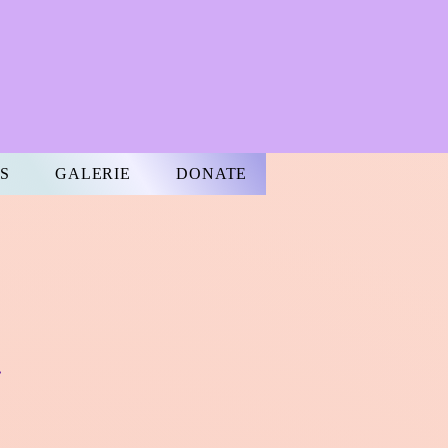
S
GALERIE
DONATE
»