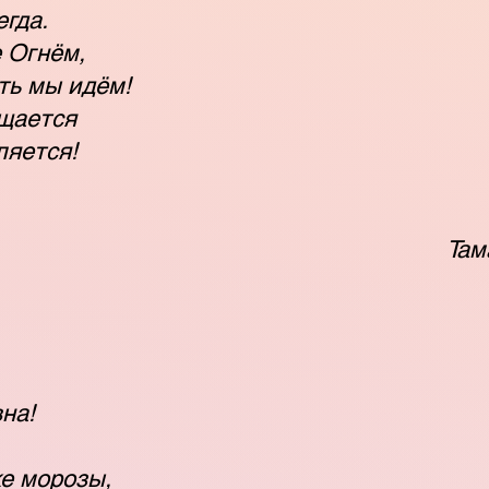
егда.
 Огнём,
ть мы идём!
щается
ляется!
Там
на!
е морозы,