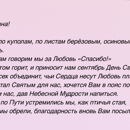
на!
о куполам, по листам берёзовым, осиновы
ь.
оворим мы за Любовь «Спасибо!»
ом горит, и приносит нам сентябрь День Св
сех объединит, чьи Сердца несут Любовь пл
стал Святым для нас, хочется Вам в пояс п
 нас, дав Небесной Мудрости напиться.
по Пути устремились мы, как птичья стая,
 мы обрели, благодарность вновь Вам посы