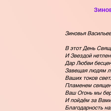
Зино
Зиновья Васильев
В этот День Свящ
И Звездой нетлен
Дар Любви бесцен
Завещая людям л
Ваших токов свет
Пламенем священ
Ваш Огонь мы бер
И пойдём за Вами
Благодарность на