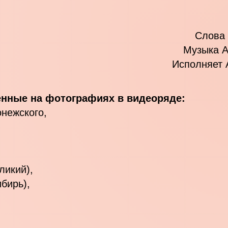
Слова 
Музыка А
Исполняет 
енные на фотографиях в видеоряде:
онежского,
,
,
ликий),
ибирь),