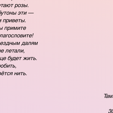
етают розы.
бутоны эти —
 приветы.
ы примите
лагословите!
вездным далям
е летали,
це будет жить.
юбить,
вётся нить.
Там
3