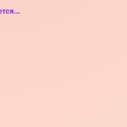
ся...