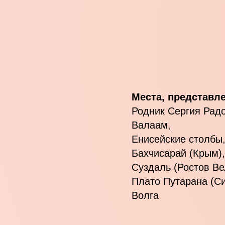
Места, представл
Родник Сергия Рад
Валаам,
Енисейские столбы
Бахчисарай (Крым)
Суздаль (Ростов Ве
Плато Путарана (С
Волга