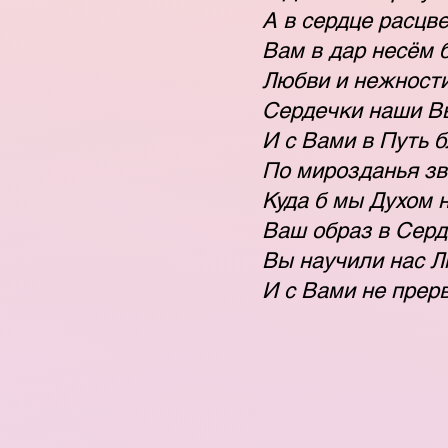
А в сердце расцв
Вам в дар несём 
Любви и нежности
Сердечки наши В
И с Вами в Путь б
По мирозданья з
Куда б мы Духом н
Ваш образ в Серд
Вы научили нас Л
И с Вами не прер