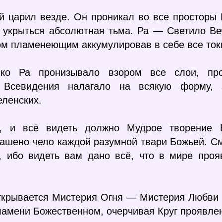
ый царил везде. Он проникал во все просторы
а укрыться абсолютная тьма. Ра — Светило Ве
ом пламенеющим аккумулировав в себе все ток
Око Ра пронизывало взором все слои, пр
 Всевидения налагало на всякую форму, 
ленских.
ог, и всё видеть должно Мудрое творение
шено чело каждой разумной твари Божьей. Смо
е, ибо видеть вам дано всё, что в мире про
открывается Мистерия Огня — Мистерия Любви 
амени Божественном, очерчивая Круг проявлен