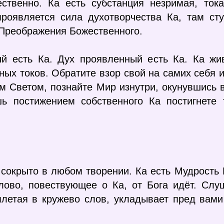
жественно. Ка есть субстанция незримая, то
проявляется сила духотворчества Ка, там ст
Преображения Божественного.
ый есть Ка. Дух проявленный есть Ка. Ка жи
ых токов. Обратите взор свой на самих себя 
м Светом, познайте Мир изнутри, окунувшись 
ь постижением собственного Ка постигнете 
и сокрыто в любом творении. Ка есть Мудрост
лово, повествующее о Ка, от Бога идёт. Слуш
летая в кружево слов, укладывает пред вами