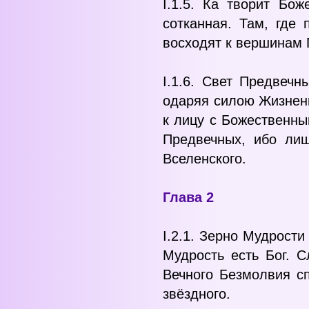
I.1.5. Ка творит Бо
сотканная. Там, где 
восходят к вершинам 
I.1.6. Свет Предвечн
одаряя силою Жизненн
к лицу с Божественны
Предвечных, ибо лиш
Вселенского.
Глава 2
I.2.1. Зерно Мудрост
Мудрость есть Бог. С
Вечного Безмолвия сп
звёздного.