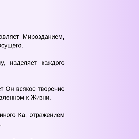
авляет Мирозданием,
осущего.
, наделяет каждого
ет Он всякое творение
явленном к Жизни.
диного Ка, отражением
.