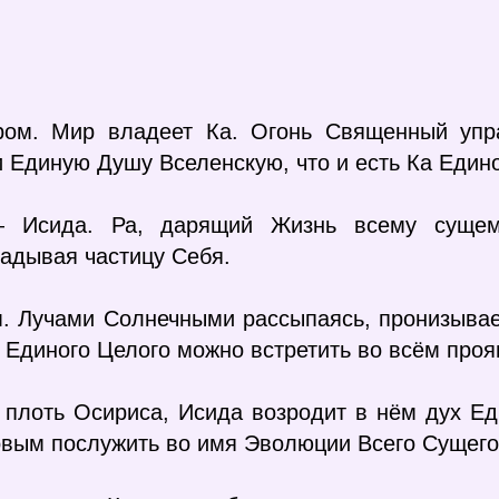
иром. Мир владеет Ка. Огонь Священный упр
и Единую Душу Вселенскую, что и есть Ка Един
— Исида. Ра, дарящий Жизнь всему сущему
адывая частицу Себя.
ом. Лучами Солнечными рассыпаясь, пронизыва
ь Единого Целого можно встретить во всём про
о плоть Осириса, Исида возродит в нём дух Е
овым послужить во имя Эволюции Всего Сущего