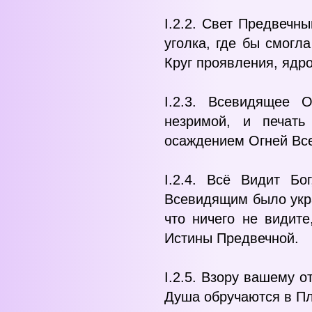
I.2.2. Свет Предвечн
уголка, где бы смогл
Круг проявления, ядр
I.2.3. Всевидящее 
незримой, и печать
осаждением Огней Все
I.2.4. Всё Видит Б
Всевидящим было укра
что ничего не видит
Истины Предвечной.
I.2.5. Взору вашему 
Душа обручаются в Пл