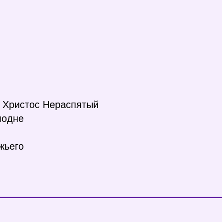
и Христос Нераспятый
подне
жьего