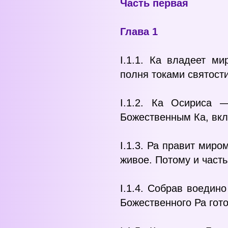
Часть первая
Глава 1
I.1.1. Ка владеет м
полня токами святост
I.1.2. Ка Осириса 
Божественным Ка, вкл
I.1.3. Ра правит мир
живое. Потому и част
I.1.4. Собрав воедин
Божественного Ра гот