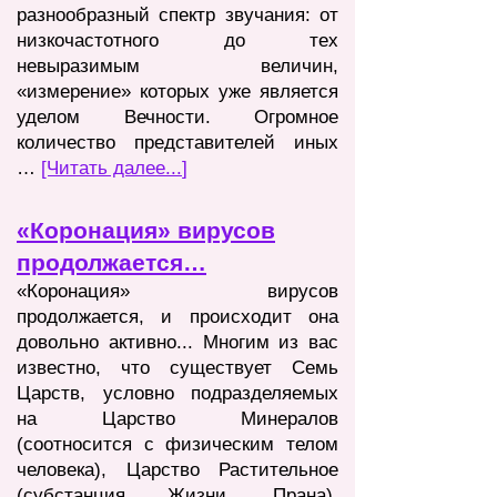
разнообразный спектр звучания: от
низкочастотного до тех
невыразимым величин,
«измерение» которых уже является
уделом Вечности. Огромное
количество представителей иных
…
[Чит
ать далее...
]
«Коронация» вирусов
продолжается…
«Коронация» вирусов
продолжается, и происходит она
довольно активно... Многим из вас
известно, что существует Семь
Царств, условно подразделяемых
на Царство Минералов
(соотносится с физическим телом
человека), Царство Растительное
(субстанция Жизни, Прана),