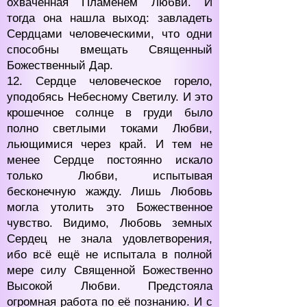
охваченная Пламенем Любви. И
тогда она нашла выход: завладеть
Сердцами человеческими, что одни
способны вмещать Священный
Божественный Дар.
12. Сердце человеческое горело,
уподобясь Небесному Светилу. И это
крошечное солнце в груди было
полно светлыми токами Любви,
льющимися через край. И тем не
менее Сердце постоянно искало
только Любви, испытывая
бесконечную жажду. Лишь Любовь
могла утолить это Божественное
чувство. Видимо, Любовь земных
Сердец не знала удовлетворения,
ибо всё ещё не испытала в полной
мере силу Священной Божественно
Высокой Любви. Предстояла
огромная работа по её познанию. И с