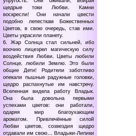
упругость. Они оживали, вбирая
щедрые токи Любви. Камни
воскресли! Они начали цвести
подобно лепесткам Божественных
Цветов, в свою очередь, став ими.
Цветы украсили планету.
6. Жар Солнца стал сильней, ибо
воочию лицезрел магическую силу
воздействия Любви. Цветы любили
Солнце, любили Землю. Это были
общие Дети! Родители заботливо
опекали пышные радужные головки,
щедро распахнутые им навстречу.
Вселенная видела работу Владык.
Она была довольна первыми
успехами цветов: они работали,
одаряя мир благоухающим
ароматом. Привлечённые силой
Любви цветов, созвездия щедро
отдавали им свою… Владыки-Липики