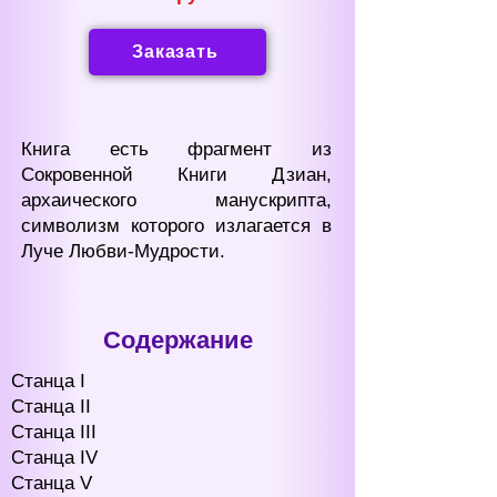
Заказать
Книга есть фрагмент из
Сокровенной Книги Дзиан,
архаического манускрипта,
символизм которого излагается в
Луче Любви-Мудрости.
Содержание
Станца I
Станца II
Cтанца III
Станца IV
Станца V