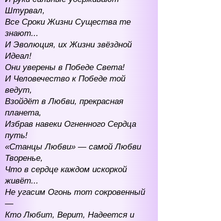
Штурвал,
Все Сроки Жизни Существа те
знают...
И Эволюция, их Жизни звёздной
Идеал!
Они уверены в Победе Света!
И Человечество к Победе той
ведут,
Взойдёт в Любви, прекрасная
планета,
Избрав навеки Огненного Сердца
путь!
«Станцы Любви» — самой Любви
Творенье,
Что в сердце каждом искоркой
живёт...
Не угасим О
гонь тот сокровенный
—
Кто Любит, Верит, Надеется и