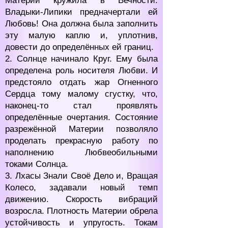
Материи кружила в Вечности.
Владыки-Липики предначертали ей
Любовь! Она должна была заполнить
эту малую каплю и, уплотнив,
довести до определённых ей границ.
2. Солнце начинало Круг. Ему была
определена роль носителя Любви. И
предстояло отдать жар Огненного
Сердца тому малому сгустку, что,
наконец-то стал проявлять
определённые очертания. Состояние
разрежённой Материи позволяло
проделать прекрасную работу по
наполнению Любвеобильными
токами Солнца.
3. Лхасы Знали Своё Дело и, Вращая
Колесо, задавали новый темп
движению. Скорость вибраций
возросла. Плотность Материи обрела
устойчивость и упругость. Токам