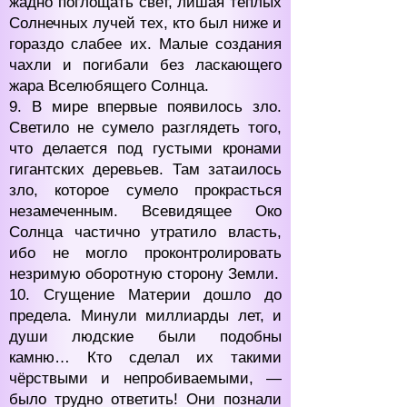
жадно поглощать свет, лишая тёплых
Солнечных лучей тех, кто был ниже и
гораздо слабее их. Малые создания
чахли и погибали без ласкающего
жара Вселюбящего Солнца.
9. В мире впервые появилось зло.
Светило не сумело разглядеть того,
что делается под густыми кронами
гигантских деревьев. Там затаилось
зло, которое сумело прокрасться
незамеченным. Всевидящее Око
Солнца частично утратило власть,
ибо не могло проконтролировать
незримую оборотную сторону Земли.
10. Сгущение Материи дошло до
предела. Минули миллиарды лет, и
души людские были подобны
камню… Кто сделал их такими
чёрствыми и непробиваемыми, —
было трудно ответить! Они познали