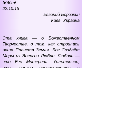
Ждёт!
22.10.15
Евгений Берёзкин
Киев, Украина
Эта книга — о Божественном
Творчестве, о том, как строилась
наша Планета Земля. Бог Создаёт
Миры из Энергии Любви. Любовь —
это Его Материал. Уплотняясь,
эти энергии превращаются в
земную материю — ту, что нас
окружает, из которой состоят
наши земные тела. Мы все созданы
из Любви Творца, Отца нашего —
вышли из Него и идём к Нему! Эта
книга — о Его Любви.
Находясь в обыденной рутинной
жизни, трудно окинуть взором путь