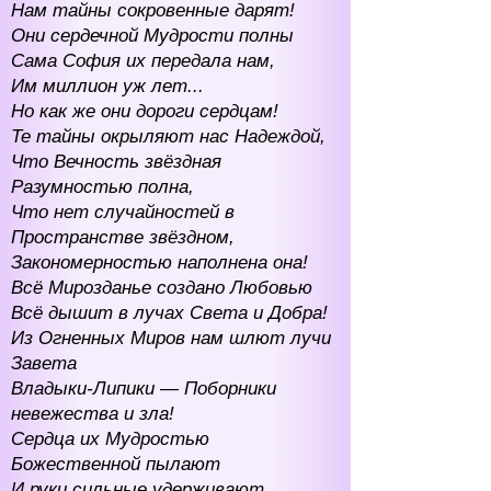
Нам тайны сокровенные дарят!
Они сердечной Мудрости полны
Сама София их передала нам,
Им миллион уж лет...
Но как же они дороги сердцам!
Те тайны окрыляют нас Надеждой,
Что Вечность звёздная
Разумностью полна,
Что нет случайностей в
Пространстве звёздном,
Закономерностью наполнена она!
Всё Мирозданье создано Любовью
Всё дышит в лучах Света и Добра!
Из Огненных Миров нам шлют лучи
Завета
Владыки-Липики — Поборники
невежества и зла!
Сердца их Мудростью
Божественной пылают
И руки сильные удерживают