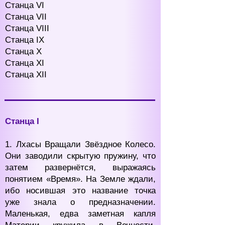
Станца VI
Станца VII
Станца VIII
Станца IХ
Станца Х
Станца ХI
Станца ХII
Станца I
1. Лхасы Вращали Звёздное Колесо.
Они заводили скрытую пружину, что
затем развернётся, выражаясь
понятием «Время». На Земле ждали,
ибо носившая это название точка
уже знала о предназначении.
Маленькая, едва заметная капля