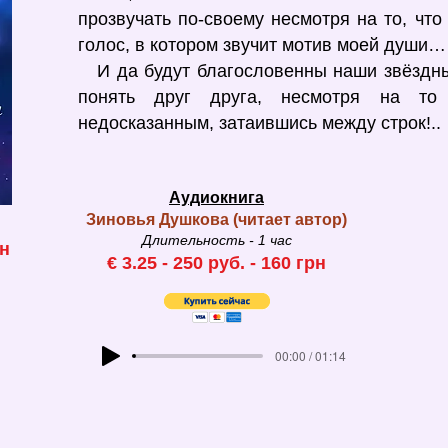
прозвучать по-своему несмотря на то, чт
голос, в котором звучит мотив моей души…
И да будут благословенны наши звёздны
понять друг друга, несмотря на то
недосказанным, затаившись между строк!..
Аудиокнига
Зиновья Душкова (
чи
тает автор
)
Длительность - 1
час
н
€ 3
.25 - 25
0 руб. -
160
грн
00:00 / 01:14