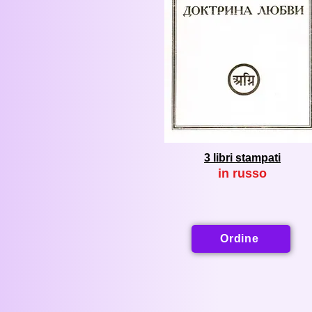
3 libri stampati
in r
usso
Ordine