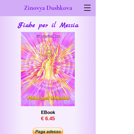
Zinovya Dushkova
Fiabe per il Messia
EBook
€ 6
.4
5