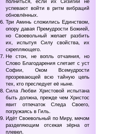
полниться, если их Сизигии не
успевают войти в ритм вибраций
обновлённых.
Три Аминь сложились Единством,
опору давая Премудрости Божией,
но Своевольный желает разбить
их, испытуя Силу свойства, их
скрепляющего.
Не стон, не вопль отчаяния, но
Слово Благодарения слетает с уст
Софии, Оком Всемудрости
прозревающей всю тайную цель
тех, кто преследует её ныне.
Сила Любви Христовой испытана
быть должна, прежде чем Христос
явит отпечаток Следа Своего,
погружаясь в Гиль.
Идёт Своевольный по Миру, мечом
разделяющим отсекая зёрна от
плевел.