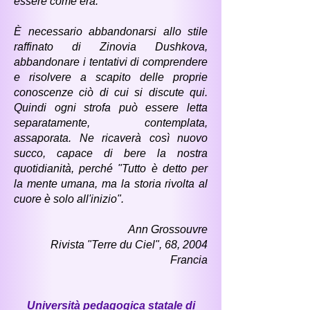
essere come era.
È necessario abbandonarsi allo stile
raffinato di Zinovia Dushkova,
abbandonare i tentativi di comprendere
e risolvere a scapito delle proprie
conoscenze ciò di cui si discute qui.
Quindi ogni strofa può essere letta
separatamente, contemplata,
assaporata. Ne ricaverà così nuovo
succo, capace di bere la nostra
quotidianità, perché "Tutto è detto per
la mente umana, ma la storia rivolta al
cuore è solo all'inizio".
Ann Grossouvre
Rivista "Terre du Ciel", 68, 2004
Francia
Università pedagogica statale di