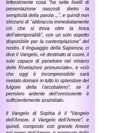
letteralmente cosa "ha sette livelli di
presentazione nascosti dietro la
semplicità della parola ...", e quindi non
sforzarsi di "abbraccia immediatamente
ciò che si trova oltre la linea
dell'atemporalità", con un solo aspetto
disponibile per la contemplazione" del
nostro. Il linguaggio della Sapienza, ci
dice il Vangelo, «è destinato al cuore, il
solo capace di penetrare nel mistero
delle Rivelazioni pronunciate», e «ciò
che oggi è incomprensibile sarà
rivelato domani in tutto lo splendore del
fulgore della l'arcobaleno”, se il
pensiero ardente dell'onnisciente è
sufficientemente assimilato.
Il Vangelo di Sophia è il “Vangelo
dell'Amore, il Vangelo dell'Amore”, e
quindi, composto con grande Amore
nel nome dell'Amore, è permeato delle