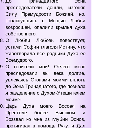
До Тринадцатого Эона
преследователи дошли, изгоняя
Силу Премудрости Божией, но,
столкнувшись с Мощью Любви
возросшей, опалили крылья духа
собственного.
О Любви Любовь повествует,
устами Софии глаголя Истину, что
животворила все родники Духа её
Всемудрого.
О гонители мои! Отчего меня
преследовали вы века долгие,
увлекаясь Стопами моими вплоть
до Эона Тринадцатого, где познала
я разделение с Духом-Утешителем
моим?!
Царь Духа моего Воссел на
Престоле более Высоком и
Воззвал ко мне из глубин Эонов,
протягивая в помощь Руку, и Дал