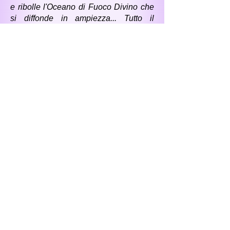
e ribolle l'Oceano di Fuoco Divino che
si diffonde in ampiezza... Tutto il
Cosmo è saturo dello Spirito di Novità”.
"Il Fuoco dell'Amore non conosce le
proprie correnti uguali in Forza" e
niente al mondo può aiutare una
persona se è questa Fiamma
Salvatrice - rifiuta e non impara a
respirarla. “E per respirare la Fiamma
Divina, bisogna avere un cuore aperto.
Ma l'anima che si aggrappa alla Parola
del Purissimo, parlando nel Nome del
Figlio di Dio, potrà aprirla con ogni
misura.
"La conoscenza porta alla morte se
usata a scapito degli interessi del
mondo intorno." Inoltre, la conoscenza
e la saggezza non sono la stessa cosa.
La conoscenza è il destino della mente,