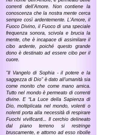
correnti dell'Amore. Non contiene la
conoscenza che la nostra mente cerca
sempre così ardentemente. L'Amore, il
Fuoco Divino, il Fuoco di una speciale
frequenza sonora, scivola e brucia la
mente, che è incapace di assimilare il
cibo ardente, poiché questo grande
dono è destinato ad essere cibo per il
cuore.
"Il Vangelo di Sophia - il potere e la
saggezza di Dio" è dato all'umanità sia
come monito che come mano amica.
Tutto nel mondo è permeato di correnti
divine. E “La Luce della Sapienza di
Dio, moltiplicata nel mondo, volenti o
nolenti porta alla necessità di respirare
Fuochi vivificanti... Il cerchio delineato
dal piano terreno si restringe
bruscamente, e attorno ad esso ribolle