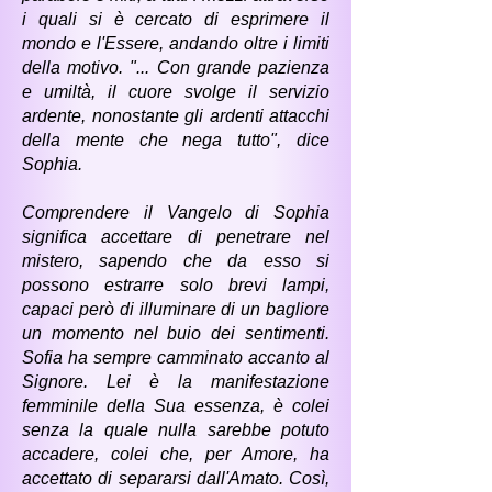
i quali si è cercato di esprimere il
mondo e l'Essere, andando oltre i limiti
della motivo. "... Con grande pazienza
e umiltà, il cuore svolge il servizio
ardente, nonostante gli ardenti attacchi
della mente che nega tutto", dice
Sophia.
Comprendere il Vangelo di Sophia
significa accettare di penetrare nel
mistero, sapendo che da esso si
possono estrarre solo brevi lampi,
capaci però di illuminare di un bagliore
un momento nel buio dei sentimenti.
Sofia ha sempre camminato accanto al
Signore. Lei è la manifestazione
femminile della Sua essenza, è colei
senza la quale nulla sarebbe potuto
accadere, colei che, per Amore, ha
accettato di separarsi dall'Amato. Così,