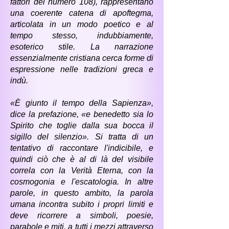
fattori del numero 108), rappresentano
una coerente catena di apoftegma,
articolata in un modo poetico e al
tempo stesso, indubbiamente,
esoterico stile. La narrazione
essenzialmente cristiana cerca forme di
espressione nelle tradizioni greca e
indù.
«È giunto il tempo della Sapienza»,
dice la prefazione, «e benedetto sia lo
Spirito che toglie dalla sua bocca il
sigillo del silenzio». Si tratta di un
tentativo di raccontare l'indicibile, e
quindi ciò che è al di là del visibile
correla con la Verità Eterna, con la
cosmogonia e l'escatologia. In altre
parole, in questo ambito, la parola
umana incontra subito i propri limiti e
deve ricorrere a simboli, poesie,
parabole e miti, a tutti i mezzi attraverso