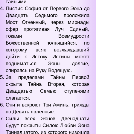
тайными.
Пистис София от Первого Эона до
Двадцать Седьмого проложила
Мост Огненный, через мириады
сфер протягивая Луч Единый,
токами Всемудрости
Божественной полнящийся, по
которому всяк возжаждавший
дойти к Истоку Истины может
подниматься Эоны долгие,
опираясь на Руку Водящую.
За пределами Тайны Первой
скрыта Тайна Вторая, которая
Двадцатью Семью ступенями
слагается.
Они и вскроют Три Аминь, трижды
по Девять явленные.
Силы всех Эонов Двенадцати
будут покрыты Силою Любви Эона
Тринадцатого, из которого низошла