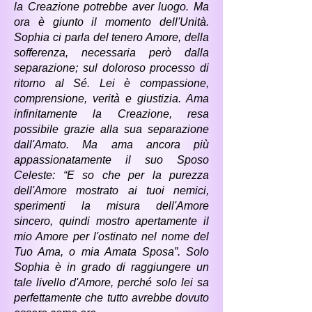
la Creazione potrebbe aver luogo. Ma
ora è giunto il momento dell'Unità.
Sophia ci parla del tenero Amore, della
sofferenza, necessaria però dalla
separazione; sul doloroso processo di
ritorno al Sé. Lei è compassione,
comprensione, verità e giustizia. Ama
infinitamente la Creazione, resa
possibile grazie alla sua separazione
dall'Amato. Ma ama ancora più
appassionatamente il suo Sposo
Celeste: “E so che per la purezza
dell'Amore mostrato ai tuoi nemici,
sperimenti la misura dell'Amore
sincero, quindi mostro apertamente il
mio Amore per l'ostinato nel nome del
Tuo Ama, o mia Amata Sposa”. Solo
Sophia è in grado di raggiungere un
tale livello d'Amore, perché solo lei sa
perfettamente che tutto avrebbe dovuto