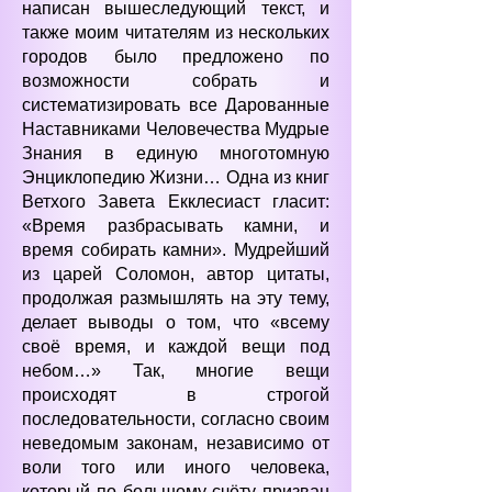
написан вышеследующий текст, и
также моим читателям из нескольких
городов было предложено по
возможности собрать и
систематизировать все Дарованные
Наставниками Человечества Мудрые
Знания в единую многотомную
Энциклопедию Жизни… Одна из книг
Ветхого Завета Екклесиаст гласит:
«Время разбрасывать камни, и
время собирать камни». Мудрейший
из царей Соломон, автор цитаты,
продолжая размышлять на эту тему,
делает выводы о том, что «всему
своё время, и каждой вещи под
небом…» Так, многие вещи
происходят в строгой
последовательности, согласно своим
неведомым законам, независимо от
воли того или иного человека,
который по большому счёту призван