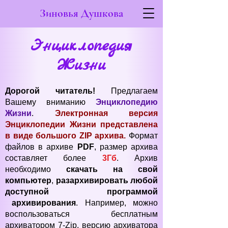
Зиновья Душкова
Энциклопедия
Жизни
Дорогой читатель!
Предлагаем
Вашему вниманию
Энциклопедию
Жизни
.
Электронная версия
Энциклопедии Жизни представлена
в виде большого ZIP архива.
Формат
файлов в архиве
PDF
, размер архива
составляет более
3Гб
. Архив
необходимо
скачать на свой
компьютер
,
разархивировать любой
доступной программой
архивирования
. Например, можно
воспользоваться бесплатным
архиватором 7-Zip, версию архиватора