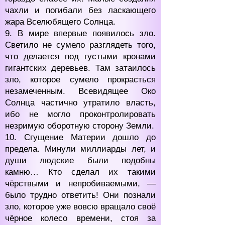
чахли и погибали без ласкающего
жара Вселюбящего Солнца.
9. В мире впервые появилось зло.
Светило не сумело разглядеть того,
что делается под густыми кронами
гигантских деревьев. Там затаилось
зло, которое сумело прокрасться
незамеченным. Всевидящее Око
Солнца частично утратило власть,
ибо не могло проконтролировать
незримую оборотную сторону Земли.
10. Сгущение Материи дошло до
предела. Минули миллиарды лет, и
души людские были подобны
камню… Кто сделал их такими
чёрствыми и непробиваемыми, —
было трудно ответить! Они познали
зло, которое уже вовсю вращало своё
чёрное колесо времени, стоя за