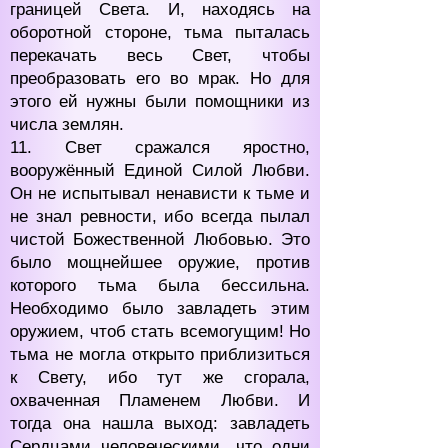
границей Света. И, находясь на
оборотной стороне, тьма пыталась
перекачать весь Свет, чтобы
преобразовать его во мрак. Но для
этого ей нужны были помощники из
числа землян.
11. Свет сражался яростно,
вооружённый Единой Силой Любви.
Он не испытывал ненависти к тьме и
не знал ревности, ибо всегда пылал
чистой Божественной Любовью. Это
было мощнейшее оружие, против
которого тьма была бессильна.
Необходимо было завладеть этим
оружием, чтоб стать всемогущим! Но
тьма не могла открыто приблизиться
к Свету, ибо тут же сгорала,
охваченная Пламенем Любви. И
тогда она нашла выход: завладеть
Сердцами человеческими, что одни