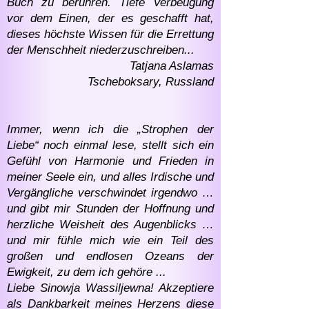
Buch zu berühren. Tiefe Verbeugung
vor dem Einen, der es geschafft hat,
dieses höchste Wissen für die Errettung
der Menschheit niederzuschreiben...
Tatjana Aslamas
Tscheboksary, Russland
Immer, wenn ich die „Strophen der
Liebe“ noch einmal lese, stellt sich ein
Gefühl von Harmonie und Frieden in
meiner Seele ein, und alles Irdische und
Vergängliche verschwindet irgendwo …
und gibt mir Stunden der Hoffnung und
herzliche Weisheit des Augenblicks …
und mir fühle mich wie ein Teil des
großen und endlosen Ozeans der
Ewigkeit, zu dem ich gehöre ...
Liebe Sinowja Wassiljewna! Akzeptiere
als Dankbarkeit meines Herzens diese