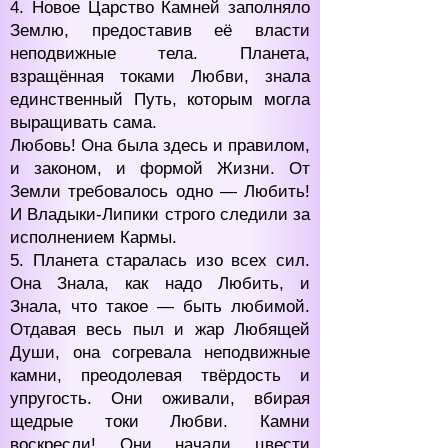
4. Новое Царство Камней заполняло
Землю, предоставив её власти
неподвижные тела. Планета,
взращённая токами Любви, знала
единственный Путь, которым могла
выращивать сама.
Любовь! Она была здесь и правилом,
и законом, и формой Жизни. От
Земли требовалось одно — Любить!
И Владыки-Липики строго следили за
исполнением Кармы.
5. Планета старалась изо всех сил.
Она Знала, как надо Любить, и
Знала, что такое — быть любимой.
Отдавая весь пыл и жар Любящей
Души, она согревала неподвижные
камни, преодолевая твёрдость и
упругость. Они оживали, вбирая
щедрые токи Любви. Камни
воскресли! Они начали цвести