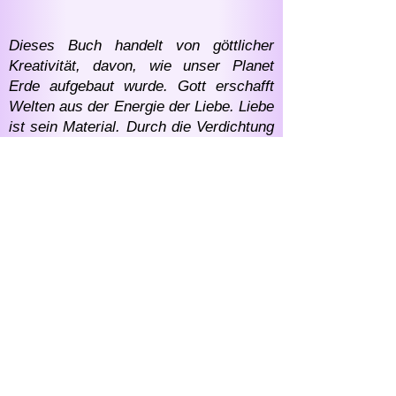
Dieses Buch handelt von göttlicher
Kreativität, davon, wie unser Planet
Erde aufgebaut wurde. Gott erschafft
Welten aus der Energie der Liebe. Liebe
ist sein Material. Durch die Verdichtung
werden diese Energien zu irdischer
Materie – der uns umgebenden Materie,
aus der unsere irdischen Körper
bestehen. Wir sind alle aus der Liebe
des Schöpfers, unseres Vaters,
erschaffen – wir sind aus ihm
herausgekommen und wir gehen zu
ihm! Dieses Buch handelt von Seiner
Liebe.
In einem gewöhnlichen Alltagsleben ist
es schwierig, einen Blick über den Weg
der Erdentwicklung zu werfen und
seinen Platz in dieser Kette zu