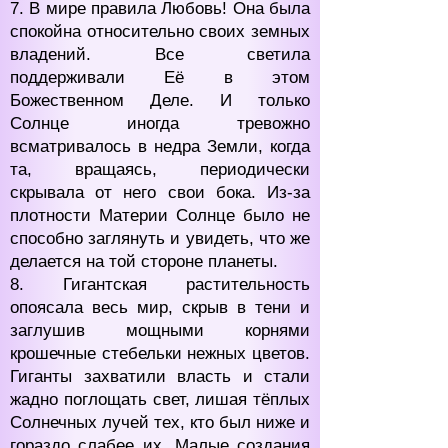
7. В мире правила Любовь! Она была
спокойна относительно своих земных
владений. Все светила
поддерживали Её в этом
Божественном Деле. И только
Солнце иногда тревожно
всматривалось в недра Земли, когда
та, вращаясь, периодически
скрывала от него свои бока. Из-за
плотности Материи Солнце было не
способно заглянуть и увидеть, что же
делается на той стороне планеты.
8. Гигантская растительность
опоясала весь мир, скрыв в тени и
заглушив мощными корнями
крошечные стебельки нежных цветов.
Гиганты захватили власть и стали
жадно поглощать свет, лишая тёплых
Солнечных лучей тех, кто был ниже и
гораздо слабее их. Малые создания