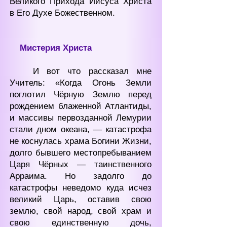
Великого Прихода Иисуса Христа
в Его Духе Божественном.
Мистерия
Христа
И вот что рассказал мне
Учитель: «Когда Огонь Земли
поглотил Чёрную Землю перед
рождением блаженной Атлантиды,
и массивы первозданной Лемурии
стали дном океана, — катастрофа
не коснулась храма Богини Жизни,
долго бывшего местопребыванием
Царя Чёрных — таинственного
Арраима. Но задолго до
катастрофы неведомо куда исчез
великий Царь, оставив свою
землю, свой народ, свой храм и
свою единственную дочь,