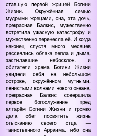
ставшую первой жрицей Богини
Жизни. Окружённая семью
мудрыми жрецами, она, эта дочь,
прекрасная Балкис, мужес
твенно
встретила ужасную катастрофу и
мужественно перенесла её. И когда
наконец спустя много месяцев
рассеялись облака пепла и дыма,
застилавшие небосклон, и
обитатели храма Богини Жизни
увиде
ли себя на небольшом
острове, окружённом мутными,
пенистыми волнами нового океана,
прекрасная Балкис совершила
первое богослужение пред
алтарём Богини Жизни и громко
дала обет посвятить жизнь
отысканию своего отца —
таинственного Арраима, ибо она