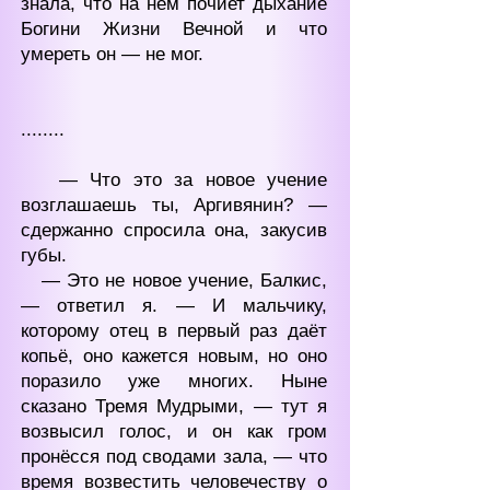
знала, что на нём почиет дыхание
Богини Жизни Вечной и что
умереть он — не мог.
........
— Что это за новое учение
возглашаешь ты, Аргивянин? —
сдержанно спросила она, закусив
губы.
— Это не новое учение, Балкис,
— ответил я. — И мальчику,
которому отец в первый раз даёт
копьё, оно кажется новым, но оно
поразило уже многих. Ныне
сказано Тремя Мудрыми, — тут я
возвысил голос, и он как гром
пронёсся под сводами зала, — что
время возвестить человечеству о