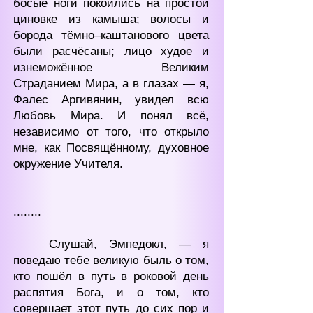
босые ноги покоились на простой
циновке из камыша; волосы и
борода тёмно‒каштанового цвета
были расчёсаны; лицо худое и
изнеможённое Великим
Страданием Мира, а в глазах — я,
Фалес Аргивянин, увидел всю
Любовь Мира. И понял всё,
независимо от того, что открыло
мне, как Посвящённому, духовное
окружение Учителя.
........
Слушай, Эмпедокл, — я
поведаю тебе великую быль о том,
кто пошёл в путь в роковой день
распятия Бога, и о том, кто
совершает этот путь до сих пор и