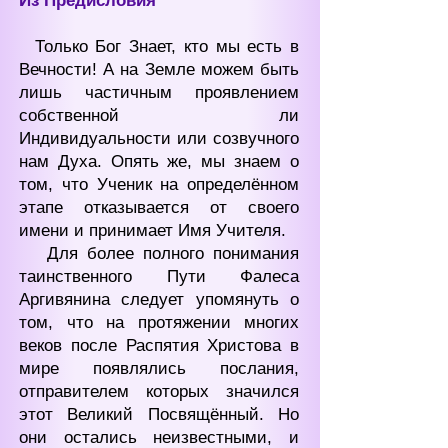
Из П
редисловия
Только Б
ог Знает, кто мы есть в
Вечности! А на Земле можем быть
лишь частичным проявл
ением
с
обственн
ой ли
Индивидуальности или созвучного
нам Духа. Опять же, мы знаем о
том, что Ученик на определённом
этапе отказывается от своего
имени и принимает Имя Учителя.
Для более полного понимания
таинственного Пути Фалеса
Аргивянина следует упомянуть о
том, что на протяжении многих
веков после Распятия Христова в
мире появлялись послания,
о
тправителем которых значился
этот Великий Посвящённый. Но
они остались неизвестными, и