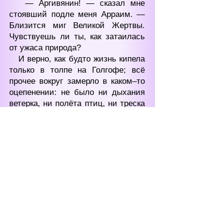
— Аргивянин! — сказал мне
стоявший подле меня Арраим. —
Близится миг Великой Жертвы.
Чувствуешь ли ты, как затаилась
от ужаса природа?
И верно, как будто жизнь кипела
только в толпе на Голгофе; всё
прочее вокруг замерло в каком‒то
оцепенении: не было ни дыхания
ветерка, ни полёта птиц, ни треска
насекомых; солнце стало красным,
но сила его лучей как будто стала
жарче, знойнее, удушливее; от
горизонта надвигалась какая‒то
густая, жуткая мгла...
— Смотри, Аргивянин! —
послышался вновь голос Арраима.
И вот на потемневшем фоне
синевато‒чёрного неба я, Фалес
Аргивянин, увидел вдруг чьи‒то