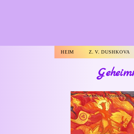
HEIM
Z. V. DUSHKOVA
Geheimn