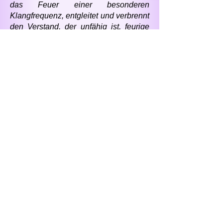
das Feuer einer besonderen
Klangfrequenz, entgleitet und verbrennt
den Verstand, der unfähig ist, feurige
Nahrung aufzunehmen, da dieses
große Geschenk Nahrung für das Herz
sein soll.
"Das Sophia-Evangelium - die Kraft
und Weisheit Gottes" wird der
Menschheit sowohl als Warnung als
auch als helfende Hand gegeben. Alles
in der Welt ist von göttlichen Strömen
durchdrungen. Und „Das Licht der
Weisheit Gottes, multipliziert in der
Welt, führt wohl oder übel zu der
Notwendigkeit, lebensspendende
Feuer zu atmen ... Der Kreis, der durch
den irdischen Plan umrissen wird,
verengt sich scharf, und um ihn herum
brodelt und brodelt der Ozean von