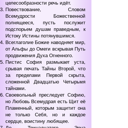
целесообразности речь идёт.
Повествование, Словом
Всемудрости Божественной
полнящееся, пусть послужит
подспорьем душам праведным, к
Истоку Истины потянувшимся.
Всеглаголие Божие наводняет мир,
от Альфы до Омеги вскрывая Путь
продвижения Духа Огненного.
Пистис София размыкает уста,
срывая печать Тайны Второй, что
за пределами Первой скрыта,
сложенной Двадцатью Четырьмя
тайнами.
Своевольный преследует Софию,
но Любовь Всемудрая есть Щит её
Пламенный, которым защитит она
не только Себя, но и каждое
сердце, воистину любящее.
До Тринадцатого Эона