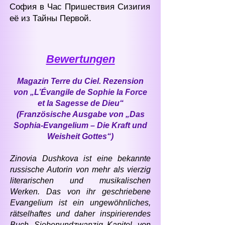
София в Час Пришествия Сизигия
её из Тайны Первой.
Bewertungen
Magazin Terre du Ciel. Rezension
von „L’Évangile de Sophie la Force
et la Sagesse de Dieu“
(Französische Ausgabe von „Das
Sophia-Evangelium – Die Kraft und
Weisheit Gottes“)
Zinovia Dushkova ist eine bekannte
russische Autorin von mehr als vierzig
literarischen und musikalischen
Werken. Das von ihr geschriebene
Evangelium ist ein ungewöhnliches,
rätselhaftes und daher inspirierendes
Buch. Siebenundzwanzig Kapitel, von