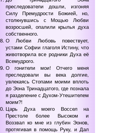
преследователи дошли, изгоняя
Силу Премудрости Божией, но,
столкнувшись с Мощью Любви
возросшей, опалили крылья духа
собственного.
О Любви Любовь повествует,
устами Софии глаголя Истину, что
животворила все родники Духа её
Всемудрого.
О гонители мои! Отчего меня
преследовали вы века долгие,
увлекаясь Стопами моими вплоть
до Эона Тринадцатого, где познала
я разделение с Духом-Утешителем
моим?!
Царь Духа моего Воссел на
Престоле более Высоком и
Воззвал ко мне из глубин Эонов,
протягивая в помощь Руку, и Дал