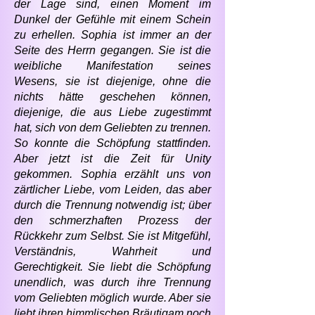
der Lage sind, einen Moment im
Dunkel der Gefühle mit einem Schein
zu erhellen. Sophia ist immer an der
Seite des Herrn gegangen. Sie ist die
weibliche Manifestation seines
Wesens, sie ist diejenige, ohne die
nichts hätte geschehen können,
diejenige, die aus Liebe zugestimmt
hat, sich von dem Geliebten zu trennen.
So konnte die Schöpfung stattfinden.
Aber jetzt ist die Zeit für Unity
gekommen. Sophia erzählt uns von
zärtlicher Liebe, vom Leiden, das aber
durch die Trennung notwendig ist; über
den schmerzhaften Prozess der
Rückkehr zum Selbst. Sie ist Mitgefühl,
Verständnis, Wahrheit und
Gerechtigkeit. Sie liebt die Schöpfung
unendlich, was durch ihre Trennung
vom Geliebten möglich wurde. Aber sie
liebt ihren himmlischen Bräutigam noch