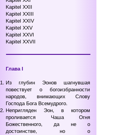
Kapitel XXI
Kapitel XXII
Kapitel XXIII
Kapitel XXIV
Kapitel XXV
Kapitel XXVI
Kapitel XXVII
Глава I
Из глубин Эонов шагнувшая
повествует о богоизбранности
народов, внимающих Слову
Господа Бога Всемудрого.
Непригляден Эон, в котором
проливается Чаша Огня
Божественного, да не о
достоинстве, но о