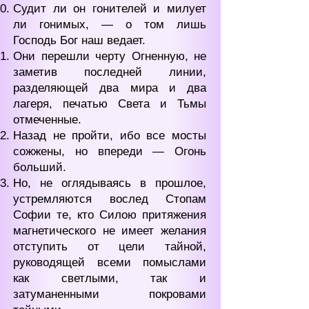
Судит ли он гонителей и милует
ли гонимых, — о том лишь
Господь Бог наш ведает.
Они перешли черту Огненную, не
заметив последней линии,
разделяющей два мира и два
лагеря, печатью Света и Тьмы
отмеченные.
Назад не пройти, ибо все мосты
сожжены, но впереди — Огонь
больший.
Но, не оглядываясь в прошлое,
устремляются вослед Стопам
Софии те, кто Силою притяжения
магнетического не имеет желания
отступить от цели тайной,
руководящей всеми помыслами
как светлыми, так и
затуманенными покровами