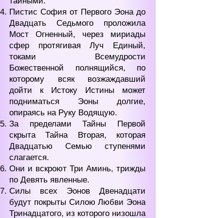
тайными.
Пистис София от Первого Эона до
Двадцать Седьмого проложила
Мост Огненный, через мириады
сфер протягивая Луч Единый,
токами Всемудрости
Божественной полнящийся, по
которому всяк возжаждавший
дойти к Истоку Истины может
подниматься Эоны долгие,
опираясь на Руку Водящую.
За пределами Тайны Первой
скрыта Тайна Вторая, которая
Двадцатью Семью ступенями
слагается.
Они и вскроют Три Аминь, трижды
по Девять явленные.
Силы всех Эонов Двенадцати
будут покрыты Силою Любви Эона
Тринадцатого, из которого низошла