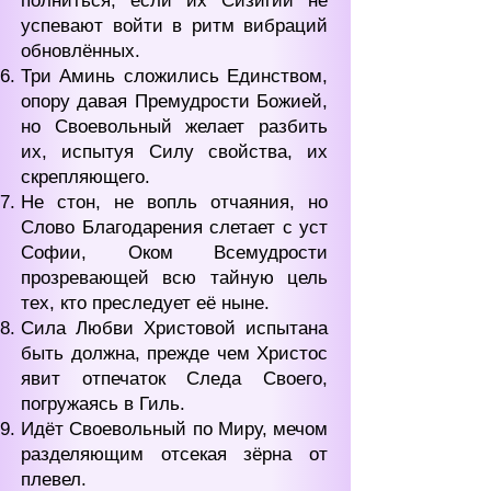
полниться, если их Сизигии не
успевают войти в ритм вибраций
обновлённых.
Три Аминь сложились Единством,
опору давая Премудрости Божией,
но Своевольный желает разбить
их, испытуя Силу свойства, их
скрепляющего.
Не стон, не вопль отчаяния, но
Слово Благодарения слетает с уст
Софии, Оком Всемудрости
прозревающей всю тайную цель
тех, кто преследует её ныне.
Сила Любви Христовой испытана
быть должна, прежде чем Христос
явит отпечаток Следа Своего,
погружаясь в Гиль.
Идёт Своевольный по Миру, мечом
разделяющим отсекая зёрна от
плевел.