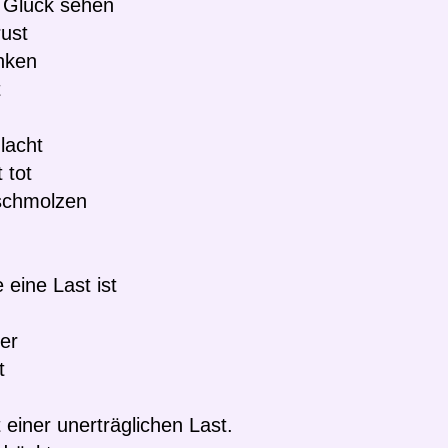
 Glück sehen
rust
inken
t
lacht
 tot
eschmolzen
.
 eine Last ist
er
t
 einer unerträglichen Last.