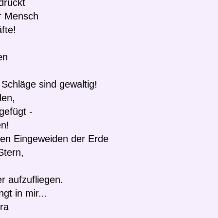
drückt
er Mensch
fte!
en
Schläge sind gewaltig!
den,
efügt -
en!
 den Eingeweiden der Erde
Stern,
r aufzufliegen.
gt in mir...
ra