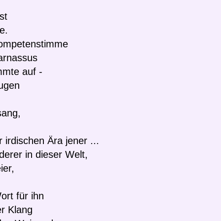
st
e.
rompetenstimme
Parnassus
mmte auf -
Augen
.
sang,
irdischen Ära jener ...
derer in dieser Welt,
ier,
ort für ihn
er Klang