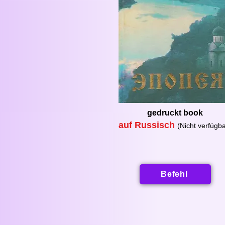
gedruckt
book
auf Ru
s
sisch
(Nicht verfügba
Befehl