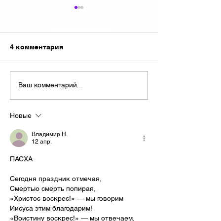
4 комментария
Полный Сборник
Вода в Огне —
Ваш комментарий...
«Поэзия в прозе
Воде
Жизни»
Новые
Владимир Н.
12 апр.
ПАСХА
Сегодня праздник отмечая,
Смертью смерть попирая,
«Христос воскрес!» — мы говорим
Иисуса этим благодарим!
«Воистину воскрес!» — мы отвечаем,