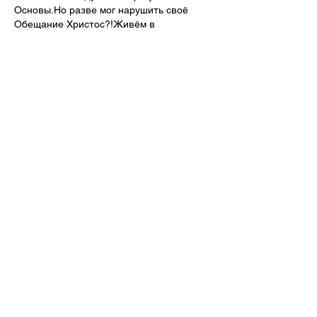
Основы.Но разве мог нарушить своё 
Обещание Христос?!Живём в 
необычное переходное время-накануне 
великого Огненного 
Крещения,Обозначенного Иерархией 
Света , как Четвёртое Посвящение 
человечества,которое пробудит и 
воскресит  его дух.Слава Хрис…
Показать еще
Лайк
Ответить
Надежда Хроменкова
12 апр.
Спасибо, дорогая Зиновья Васильевна, 
за такое душевное поздравление, что 
возвели нас в ранг Воинов Христа 
Спасителя! Дай Бог, не подведём и 
будем соответствовать.
Всего Вам самого светлого! С 