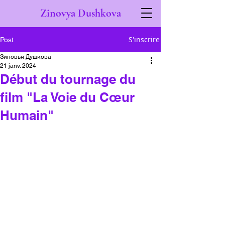
Zinovya Dushkova
S'inscrire
Post
Зиновья Душкова
21 janv. 2024
Début du tournage du
film "La Voie du Cœur
Humain"