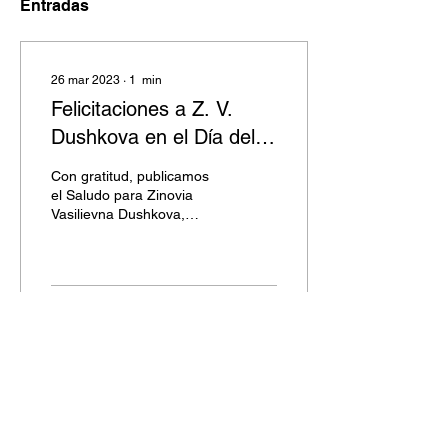
Entradas
26 mar 2023
∙
1
min
Felicitaciones a Z. V.
Dushkova en el Día del
Maestro
Con gratitud, publicamos
el Saludo para Zinovia
Vasilievna Dushkova,
enviado en el Día del
Maestro por Tamara
(grupo "Lada") del
pueblo...
1
0
Copyright © 2026 Zinovya Dushkova